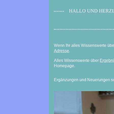
HALLO UND HERZL
Wenn Ihr alles Wissenswerte über 
Adresse
.
Alles Wissenswerte über
Ergebn
Homepage.
Ergänzungen und Neuerungen sol