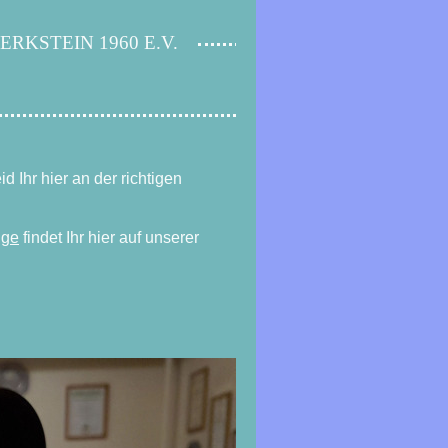
KSTEIN 1960 E.V.
 Ihr hier an der richtigen
nge
findet Ihr hier auf unserer